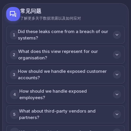
常见问题
了解更多关于数据泄露以及如何应对
Did these leaks come from a breach of our
1
systems?
What does this view represent for our
2
organisation?
How should we handle exposed customer
3
accounts?
How should we handle exposed
4
employees?
What about third-party vendors and
5
partners?