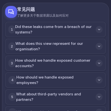
常见问题
了解更多关于数据泄露以及如何应对
Did these leaks come from a breach of our
1
systems?
What does this view represent for our
2
organisation?
How should we handle exposed customer
3
accounts?
How should we handle exposed
4
employees?
What about third-party vendors and
5
partners?