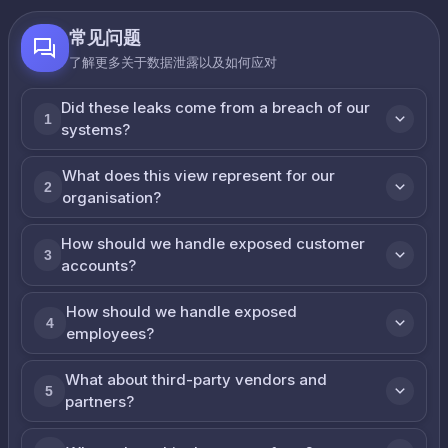
常见问题
了解更多关于数据泄露以及如何应对
Did these leaks come from a breach of our
1
systems?
What does this view represent for our
2
organisation?
How should we handle exposed customer
3
accounts?
How should we handle exposed
4
employees?
What about third-party vendors and
5
partners?