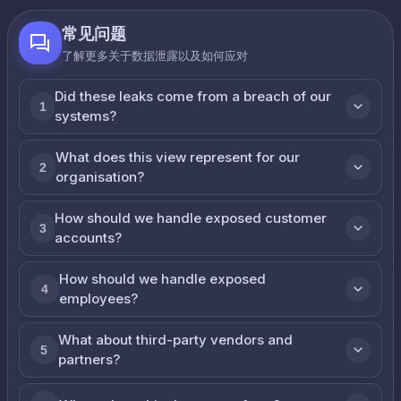
常见问题
了解更多关于数据泄露以及如何应对
Did these leaks come from a breach of our
1
systems?
What does this view represent for our
2
organisation?
How should we handle exposed customer
3
accounts?
How should we handle exposed
4
employees?
What about third-party vendors and
5
partners?