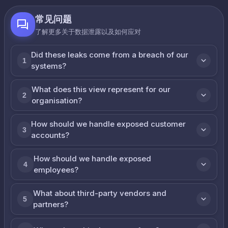
常见问题
了解更多关于数据泄露以及如何应对
Did these leaks come from a breach of our
1
systems?
What does this view represent for our
2
organisation?
How should we handle exposed customer
3
accounts?
How should we handle exposed
4
employees?
What about third-party vendors and
5
partners?