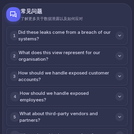
常见问题
了解更多关于数据泄露以及如何应对
Did these leaks come from a breach of our
1
systems?
What does this view represent for our
2
organisation?
How should we handle exposed customer
3
accounts?
How should we handle exposed
4
employees?
What about third-party vendors and
5
partners?