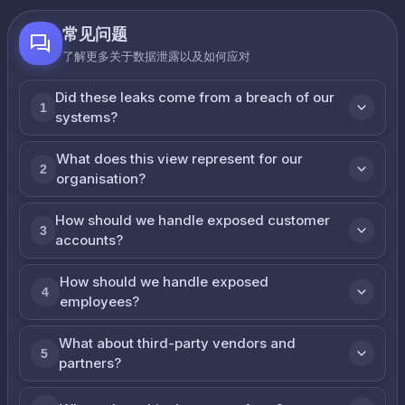
常见问题
了解更多关于数据泄露以及如何应对
Did these leaks come from a breach of our
1
systems?
What does this view represent for our
2
organisation?
How should we handle exposed customer
3
accounts?
How should we handle exposed
4
employees?
What about third-party vendors and
5
partners?