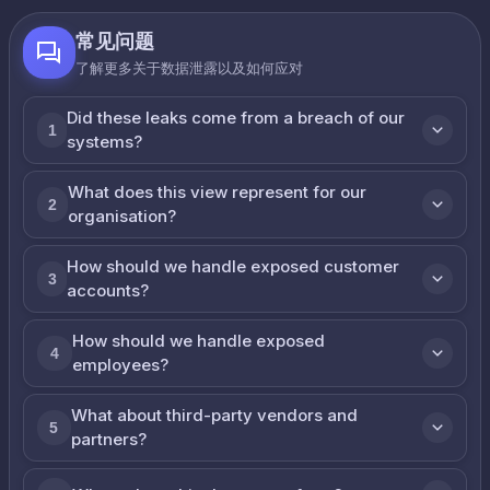
常见问题
了解更多关于数据泄露以及如何应对
Did these leaks come from a breach of our
1
systems?
What does this view represent for our
2
organisation?
How should we handle exposed customer
3
accounts?
How should we handle exposed
4
employees?
What about third-party vendors and
5
partners?