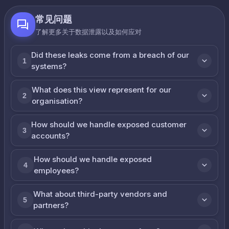
常见问题
了解更多关于数据泄露以及如何应对
Did these leaks come from a breach of our
1
systems?
What does this view represent for our
2
organisation?
How should we handle exposed customer
3
accounts?
How should we handle exposed
4
employees?
What about third-party vendors and
5
partners?