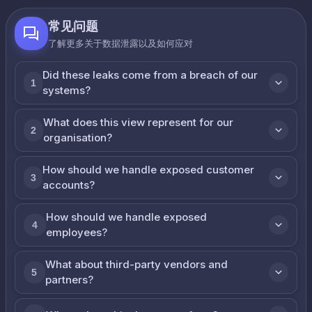
常见问题
了解更多关于数据泄露以及如何应对
Did these leaks come from a breach of our
1
systems?
What does this view represent for our
2
organisation?
How should we handle exposed customer
3
accounts?
How should we handle exposed
4
employees?
What about third-party vendors and
5
partners?