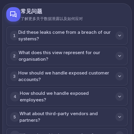
常见问题
了解更多关于数据泄露以及如何应对
Did these leaks come from a breach of our
1
systems?
What does this view represent for our
2
organisation?
How should we handle exposed customer
3
accounts?
How should we handle exposed
4
employees?
What about third-party vendors and
5
partners?