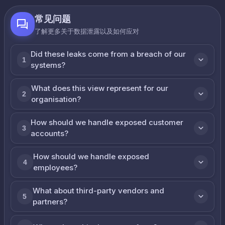
常见问题
了解更多关于数据泄露以及如何应对
Did these leaks come from a breach of our
1
systems?
What does this view represent for our
2
organisation?
How should we handle exposed customer
3
accounts?
How should we handle exposed
4
employees?
What about third-party vendors and
5
partners?