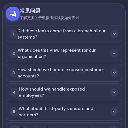
常见问题
了解更多关于数据泄露以及如何应对
Did these leaks come from a breach of our
1
systems?
What does this view represent for our
2
organisation?
How should we handle exposed customer
3
accounts?
How should we handle exposed
4
employees?
What about third-party vendors and
5
partners?