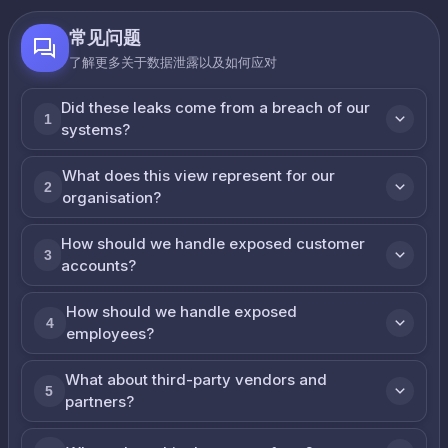
常见问题
了解更多关于数据泄露以及如何应对
Did these leaks come from a breach of our
1
systems?
What does this view represent for our
2
organisation?
How should we handle exposed customer
3
accounts?
How should we handle exposed
4
employees?
What about third-party vendors and
5
partners?