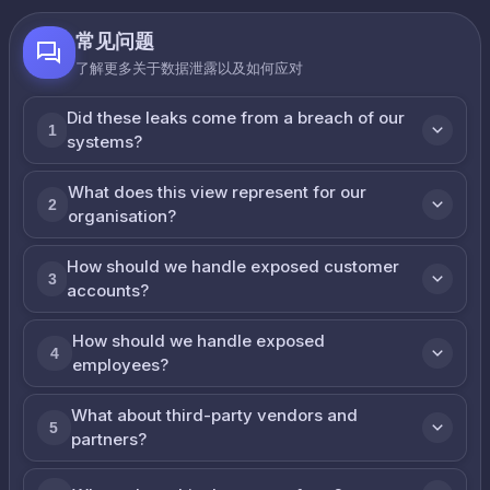
常见问题
了解更多关于数据泄露以及如何应对
Did these leaks come from a breach of our
1
systems?
What does this view represent for our
2
organisation?
How should we handle exposed customer
3
accounts?
How should we handle exposed
4
employees?
What about third-party vendors and
5
partners?