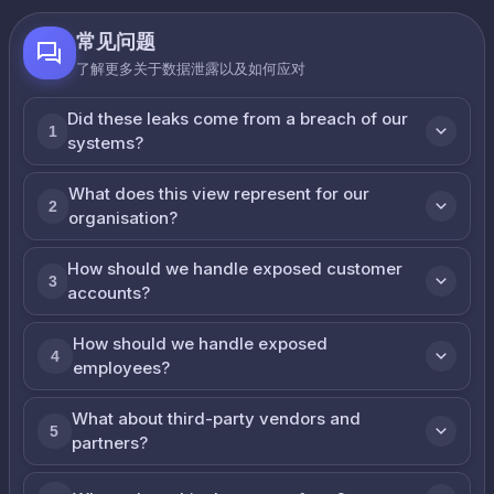
常见问题
了解更多关于数据泄露以及如何应对
Did these leaks come from a breach of our
1
systems?
What does this view represent for our
2
organisation?
How should we handle exposed customer
3
accounts?
How should we handle exposed
4
employees?
What about third-party vendors and
5
partners?