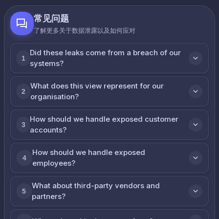
常见问题
了解更多关于数据泄露以及如何应对
Did these leaks come from a breach of our
1
systems?
What does this view represent for our
2
organisation?
How should we handle exposed customer
3
accounts?
How should we handle exposed
4
employees?
What about third-party vendors and
5
partners?