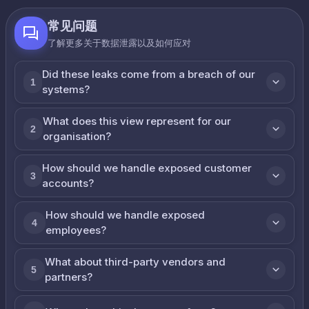
常见问题
了解更多关于数据泄露以及如何应对
Did these leaks come from a breach of our
1
systems?
What does this view represent for our
2
organisation?
How should we handle exposed customer
3
accounts?
How should we handle exposed
4
employees?
What about third-party vendors and
5
partners?