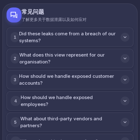
常见问题
了解更多关于数据泄露以及如何应对
Did these leaks come from a breach of our
1
systems?
What does this view represent for our
2
organisation?
How should we handle exposed customer
3
accounts?
How should we handle exposed
4
employees?
What about third-party vendors and
5
partners?