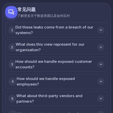
常见问题
了解更多关于数据泄露以及如何应对
Did these leaks come from a breach of our
1
systems?
What does this view represent for our
2
organisation?
How should we handle exposed customer
3
accounts?
How should we handle exposed
4
employees?
What about third-party vendors and
5
partners?