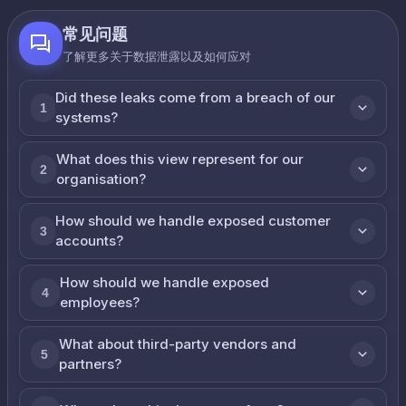
常见问题
了解更多关于数据泄露以及如何应对
Did these leaks come from a breach of our
1
systems?
What does this view represent for our
2
organisation?
How should we handle exposed customer
3
accounts?
How should we handle exposed
4
employees?
What about third-party vendors and
5
partners?