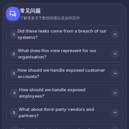
常见问题
了解更多关于数据泄露以及如何应对
Did these leaks come from a breach of our
1
systems?
What does this view represent for our
2
organisation?
How should we handle exposed customer
3
accounts?
How should we handle exposed
4
employees?
What about third-party vendors and
5
partners?