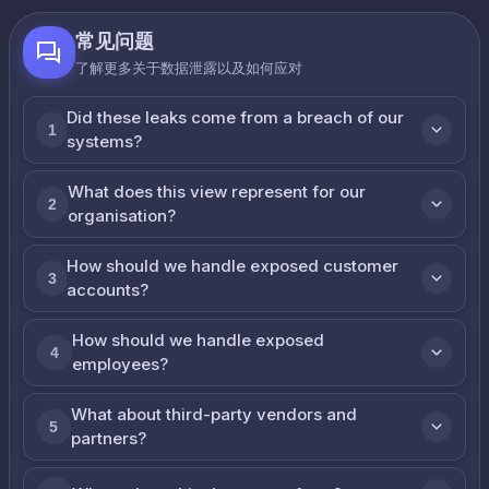
常见问题
了解更多关于数据泄露以及如何应对
Did these leaks come from a breach of our
1
systems?
What does this view represent for our
2
organisation?
How should we handle exposed customer
3
accounts?
How should we handle exposed
4
employees?
What about third-party vendors and
5
partners?