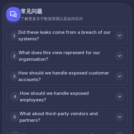
常见问题
了解更多关于数据泄露以及如何应对
Did these leaks come from a breach of our
1
systems?
What does this view represent for our
2
organisation?
How should we handle exposed customer
3
accounts?
How should we handle exposed
4
employees?
What about third-party vendors and
5
partners?