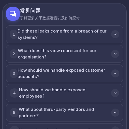
常见问题
了解更多关于数据泄露以及如何应对
Did these leaks come from a breach of our
1
systems?
What does this view represent for our
2
organisation?
How should we handle exposed customer
3
accounts?
How should we handle exposed
4
employees?
What about third-party vendors and
5
partners?