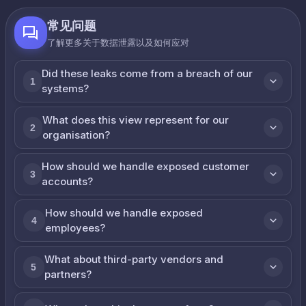
常见问题
了解更多关于数据泄露以及如何应对
Did these leaks come from a breach of our
1
systems?
What does this view represent for our
2
organisation?
How should we handle exposed customer
3
accounts?
How should we handle exposed
4
employees?
What about third-party vendors and
5
partners?