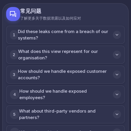
常见问题
了解更多关于数据泄露以及如何应对
Did these leaks come from a breach of our
1
systems?
What does this view represent for our
2
organisation?
How should we handle exposed customer
3
accounts?
How should we handle exposed
4
employees?
What about third-party vendors and
5
partners?