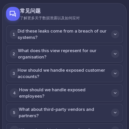
常见问题
了解更多关于数据泄露以及如何应对
Did these leaks come from a breach of our
1
systems?
What does this view represent for our
2
organisation?
How should we handle exposed customer
3
accounts?
How should we handle exposed
4
employees?
What about third-party vendors and
5
partners?