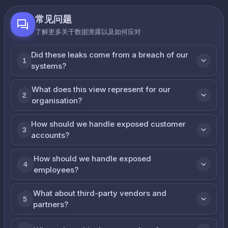
常见问题
了解更多关于数据泄露以及如何应对
Did these leaks come from a breach of our
1
systems?
What does this view represent for our
2
organisation?
How should we handle exposed customer
3
accounts?
How should we handle exposed
4
employees?
What about third-party vendors and
5
partners?