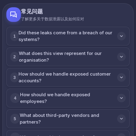
常见问题
了解更多关于数据泄露以及如何应对
Did these leaks come from a breach of our
1
systems?
What does this view represent for our
2
organisation?
How should we handle exposed customer
3
accounts?
How should we handle exposed
4
employees?
What about third-party vendors and
5
partners?