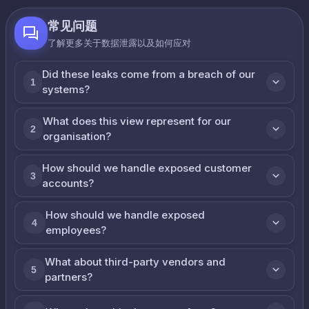
常见问题
了解更多关于数据泄露以及如何应对
Did these leaks come from a breach of our
1
systems?
What does this view represent for our
2
organisation?
How should we handle exposed customer
3
accounts?
How should we handle exposed
4
employees?
What about third-party vendors and
5
partners?