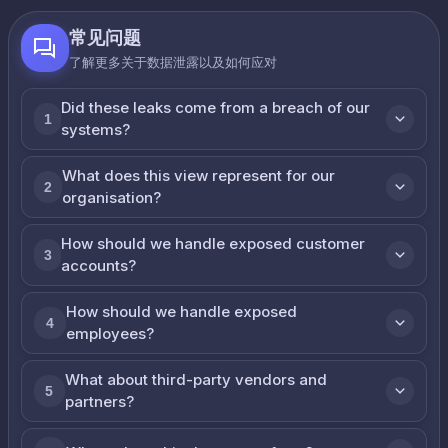
常见问题
了解更多关于数据泄露以及如何应对
Did these leaks come from a breach of our
1
systems?
What does this view represent for our
2
organisation?
How should we handle exposed customer
3
accounts?
How should we handle exposed
4
employees?
What about third-party vendors and
5
partners?