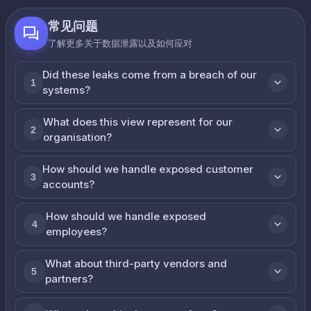
常见问题
了解更多关于数据泄露以及如何应对
Did these leaks come from a breach of our
1
systems?
What does this view represent for our
2
organisation?
How should we handle exposed customer
3
accounts?
How should we handle exposed
4
employees?
What about third-party vendors and
5
partners?