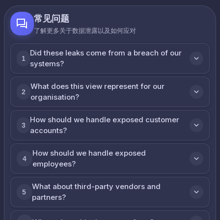
常见问题
了解更多关于数据泄露以及如何应对
Did these leaks come from a breach of our
1
systems?
What does this view represent for our
2
organisation?
How should we handle exposed customer
3
accounts?
How should we handle exposed
4
employees?
What about third-party vendors and
5
partners?