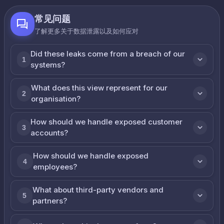
常见问题
了解更多关于数据泄露以及如何应对
Did these leaks come from a breach of our
1
systems?
What does this view represent for our
2
organisation?
How should we handle exposed customer
3
accounts?
How should we handle exposed
4
employees?
What about third-party vendors and
5
partners?