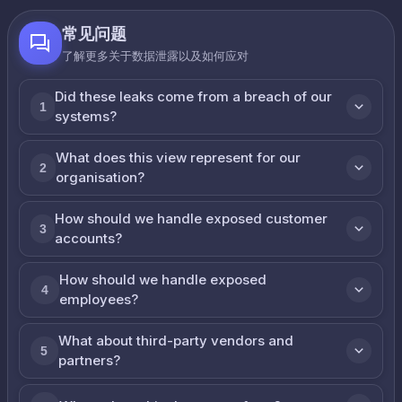
常见问题
了解更多关于数据泄露以及如何应对
Did these leaks come from a breach of our
1
systems?
What does this view represent for our
2
organisation?
How should we handle exposed customer
3
accounts?
How should we handle exposed
4
employees?
What about third-party vendors and
5
partners?