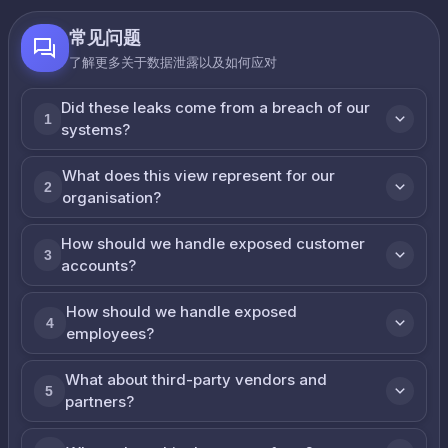
常见问题
了解更多关于数据泄露以及如何应对
Did these leaks come from a breach of our
1
systems?
What does this view represent for our
2
organisation?
How should we handle exposed customer
3
accounts?
How should we handle exposed
4
employees?
What about third-party vendors and
5
partners?