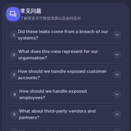
常见问题
了解更多关于数据泄露以及如何应对
Did these leaks come from a breach of our
1
systems?
What does this view represent for our
2
organisation?
How should we handle exposed customer
3
accounts?
How should we handle exposed
4
employees?
What about third-party vendors and
5
partners?