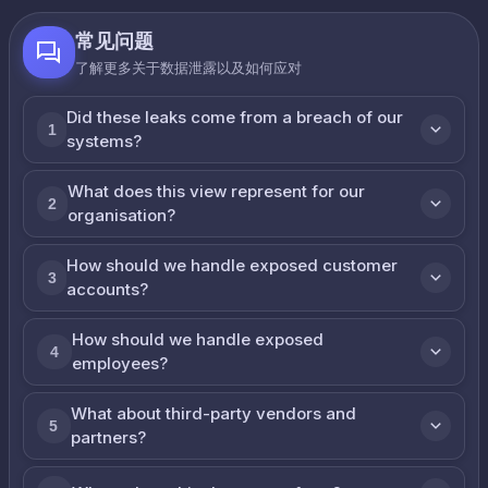
常见问题
了解更多关于数据泄露以及如何应对
Did these leaks come from a breach of our
1
systems?
What does this view represent for our
2
organisation?
How should we handle exposed customer
3
accounts?
How should we handle exposed
4
employees?
What about third-party vendors and
5
partners?