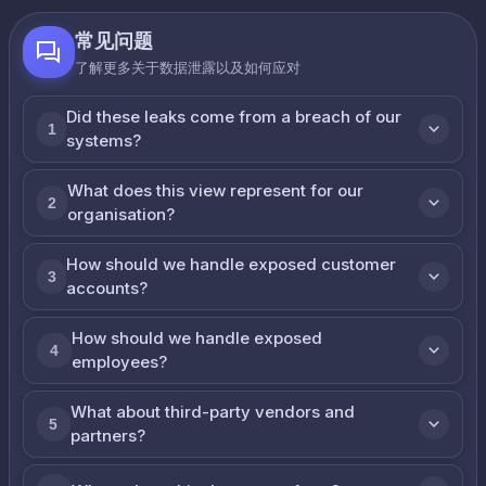
常见问题
了解更多关于数据泄露以及如何应对
Did these leaks come from a breach of our
1
systems?
What does this view represent for our
2
organisation?
How should we handle exposed customer
3
accounts?
How should we handle exposed
4
employees?
What about third-party vendors and
5
partners?