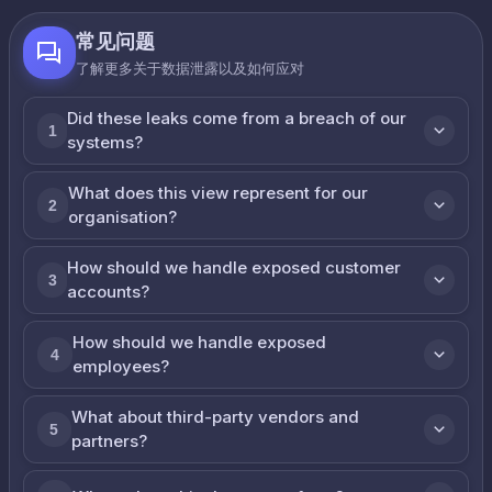
常见问题
了解更多关于数据泄露以及如何应对
Did these leaks come from a breach of our
1
systems?
What does this view represent for our
2
organisation?
How should we handle exposed customer
3
accounts?
How should we handle exposed
4
employees?
What about third-party vendors and
5
partners?