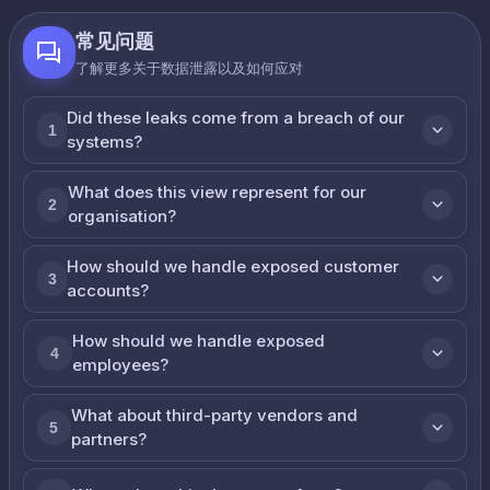
常见问题
了解更多关于数据泄露以及如何应对
Did these leaks come from a breach of our
1
systems?
What does this view represent for our
2
organisation?
How should we handle exposed customer
3
accounts?
How should we handle exposed
4
employees?
What about third-party vendors and
5
partners?