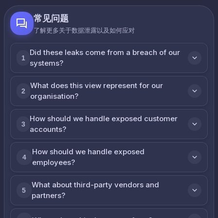
常见问题
了解更多关于数据泄露以及如何应对
Did these leaks come from a breach of our
1
systems?
What does this view represent for our
2
organisation?
How should we handle exposed customer
3
accounts?
How should we handle exposed
4
employees?
What about third-party vendors and
5
partners?