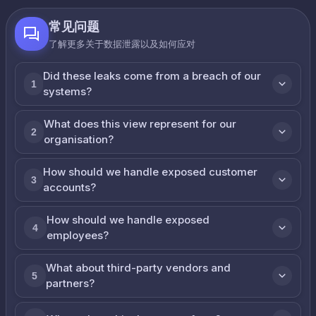
常见问题
了解更多关于数据泄露以及如何应对
Did these leaks come from a breach of our
1
systems?
What does this view represent for our
2
organisation?
How should we handle exposed customer
3
accounts?
How should we handle exposed
4
employees?
What about third-party vendors and
5
partners?