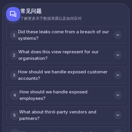
常见问题
了解更多关于数据泄露以及如何应对
Did these leaks come from a breach of our
1
systems?
What does this view represent for our
2
organisation?
How should we handle exposed customer
3
accounts?
How should we handle exposed
4
employees?
What about third-party vendors and
5
partners?