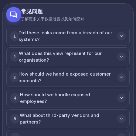
常见问题
了解更多关于数据泄露以及如何应对
Did these leaks come from a breach of our
1
systems?
What does this view represent for our
2
organisation?
How should we handle exposed customer
3
accounts?
How should we handle exposed
4
employees?
What about third-party vendors and
5
partners?