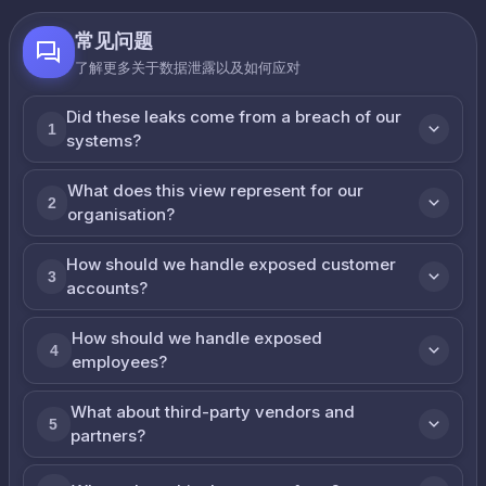
常见问题
了解更多关于数据泄露以及如何应对
Did these leaks come from a breach of our
1
systems?
What does this view represent for our
2
organisation?
How should we handle exposed customer
3
accounts?
How should we handle exposed
4
employees?
What about third-party vendors and
5
partners?