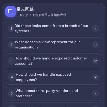
常见问题
了解更多关于数据泄露以及如何应对
Did these leaks come from a breach of our
1
systems?
What does this view represent for our
2
organisation?
How should we handle exposed customer
3
accounts?
How should we handle exposed
4
employees?
What about third-party vendors and
5
partners?