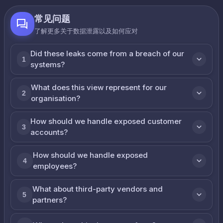
常见问题
了解更多关于数据泄露以及如何应对
Did these leaks come from a breach of our
1
systems?
What does this view represent for our
2
organisation?
How should we handle exposed customer
3
accounts?
How should we handle exposed
4
employees?
What about third-party vendors and
5
partners?