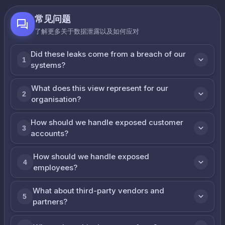
常见问题
了解更多关于数据泄露以及如何应对
Did these leaks come from a breach of our
1
systems?
What does this view represent for our
2
organisation?
How should we handle exposed customer
3
accounts?
How should we handle exposed
4
employees?
What about third-party vendors and
5
partners?